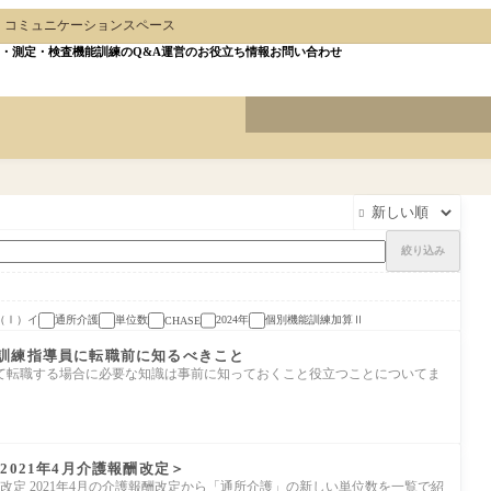
・コミュニケーションスペース
・測定・検査
機能訓練のQ&A
運営のお役立ち情報
お問い合わせ

絞り込み
（Ⅰ）イ
通所介護
単位数
2024年
個別機能訓練加算Ⅱ
CHASE
訓練指導員に転職前に知るべきこと
て転職する場合に必要な知識は事前に知っておくこと役立つことについてま
2021年4月介護報酬改定＞
酬改定 2021年4月の介護報酬改定から「通所介護」の新しい単位数を一覧で紹