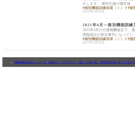
介します。 通所介護の通常規
個別機能訓練加算（Ⅰ）イ
個
2021年2月15日
通所介護
2021年4月～個別機能訓
2021年4月の介護報酬改定で
情報提出が算定要件になってい
個別機能訓練加算（Ⅰ）イ
個
2021年1月12日
機能訓練指導員ネットワークとは
販売ページ
マイアカウント
支払い
お買い物カゴ
特定商取引法に基づく表記
プラ