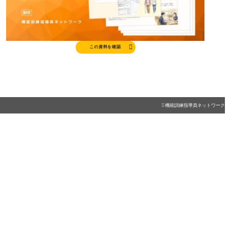

この資料を確認

機能訓練指導員ネットワーク