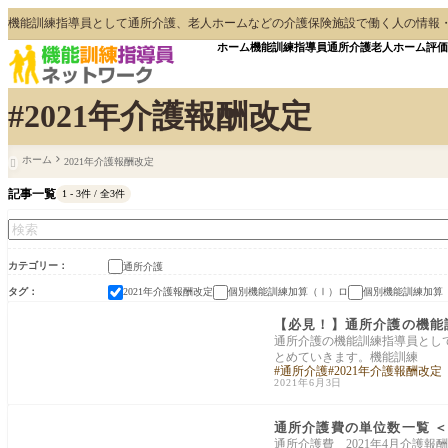
機能訓練指導員として通所介護、老人ホームなどの介護保険施設で働く人の情報
ホーム
機能訓練指導員
通所介護
老人ホーム
評価
#2021年介護報酬改定
ホーム
2021年介護報酬改定

記事一覧
1 - 3件 / 全3件
カテゴリー
通所介護
タグ
2021年介護報酬改定
個別機能訓練加算（Ⅰ）ロ
個別機能訓練加算
通所介護
【必見！】通所介護の機能
通所介護の機能訓練指導員とし
とめていきます。機能訓練
通所介護
2021年介護報酬改定
2021年6月3日
通所介護
通所介護費の単位数一覧 ＜
通所介護費 2021年4月介護報