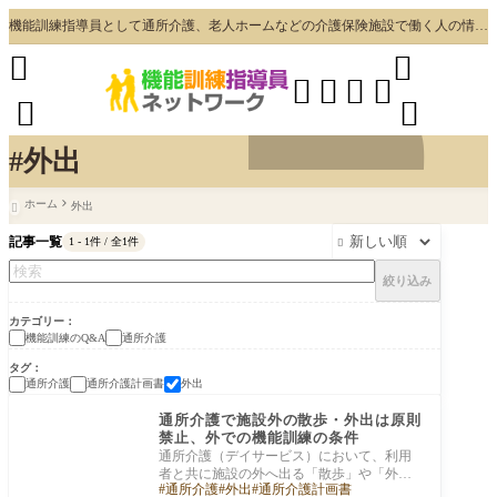
機能訓練指導員として通所介護、老人ホームなどの介護保険施設で働く人の情報・コミュニケーションスペース








#外出
ホーム
外出

記事一覧
1 - 1件 / 全1件

絞り込み
カテゴリー
機能訓練のQ&A
通所介護
タグ
通所介護
通所介護計画書
外出
通所介護
通所介護で施設外の散歩・外出は原則
禁止、外での機能訓練の条件
通所介護（デイサービス）において、利用
者と共に施設の外へ出る「散歩」や「外
通所介護
外出
通所介護計画書
出」の機会を設けたいと考える場面は少な