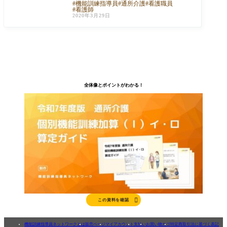
機能訓練指導員
通所介護
看護職員
自分の住まいで、その方の能力に応じた自
看護師
立し
2020年3月29日
全体像とポイントがわかる！

この資料を確認
機能訓練指導員ネットワークとは
販売ページ
マイアカウント
支払い
お買い物カゴ
特定商取引法に基づく表記