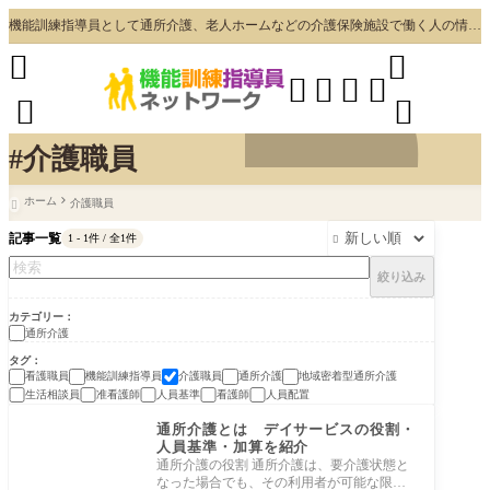
機能訓練指導員として通所介護、老人ホームなどの介護保険施設で働く人の情報・コミュニケーションスペース








#介護職員
ホーム
介護職員

記事一覧
1 - 1件 / 全1件

絞り込み
カテゴリー
通所介護
タグ
看護職員
機能訓練指導員
介護職員
通所介護
地域密着型通所介護
生活相談員
准看護師
人員基準
看護師
人員配置
通所介護
通所介護とは デイサービスの役割・
人員基準・加算を紹介
通所介護の役割 通所介護は、要介護状態と
なった場合でも、その利用者が可能な限り